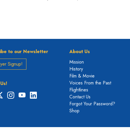
ibe to our Newsletter
About Us
Mission
yer Signup!
History
Film & Movie
Voices From the Past
 Us!
Flightlines
ebook
X
Instagram
YouTube
LinkedIn
Contact Us
Forgot Your Password?
Shop