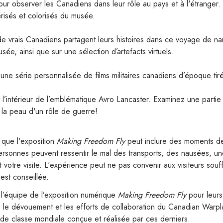
r observer les Canadiens dans leur rôle au pays et à l'étranger. 
mérisés et colorisés du musée.
e vrais Canadiens partagent leurs histoires dans ce voyage de narr
ée, ainsi que sur une sélection d’artefacts virtuels.
une série personnalisée de films militaires canadiens d’époque tir
t l’intérieur de l’emblématique Avro Lancaster. Examinez une partie 
 la peau d'un rôle de guerre!
ue l'exposition
Making Freedom Fly
peut inclure des moments de 
rsonnes peuvent ressentir le mal des transports, des nausées, une 
otre visite. L'expérience peut ne pas convenir aux visiteurs souff
est conseillée.
’équipe de l’exposition numérique
Making Freedom Fly
pour leurs 
ts, le dévouement et les efforts de collaboration du Canadian Wa
 de classe mondiale conçue et réalisée par ces derniers.