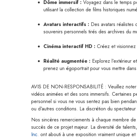
Dôme immersif :
Voyagez dans le temps pou
utilisant la collection de films historiques nu
Avatars interactifs :
Des avatars réalistes d
souvenirs personnels tirés des archives du mus
Cinéma interactif HD :
Créez et visionnez 
Réalité augmentée :
Explorez l’extérieur e
prenez un égoportrait pour vous mettre dans
AVIS DE NON-RESPONSABILITÉ : Veuillez noter q
vidéos animées et des sons immersifs. Certaines pe
personnel si vous ne vous sentez pas bien pendant v
ou d'autres conditions. La discrétion du spectateur 
Nos sincères remerciements à chaque membre de l
succès de ce projet majeur. La diversité de talen
Inc.
ont abouti à une exposition vraiment unique et