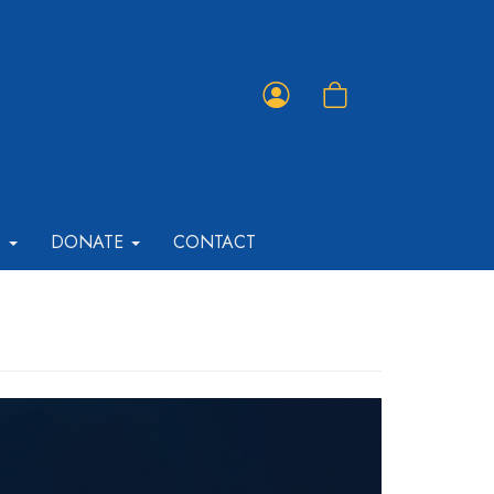
Member
Shopping
Portal
Cart
T
DONATE
CONTACT