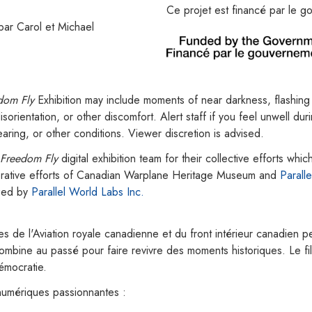
Ce projet est financé par le 
par Carol et Michael
dom Fly
Exhibition may include moments of near darkness, flashing
rientation, or other discomfort. Alert staff if you feel unwell dur
hearing, or other conditions. Viewer discretion is advised.
Freedom Fly
digital exhibition team for their collective efforts wh
aborative efforts of Canadian Warplane Heritage Museum and
Parall
ized by
Parallel World Labs Inc.
tes de l'Aviation royale canadienne et du front intérieur canadie
ombine au passé pour faire revivre des moments historiques. Le fil
émocratie.
umériques passionnantes :