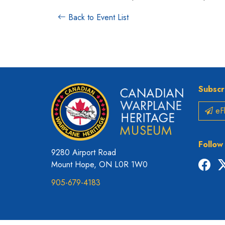
Back to Event List
Subscr
eFl
Follow
9280 Airport Road
Fac
Mount Hope, ON L0R 1W0
905-679-4183