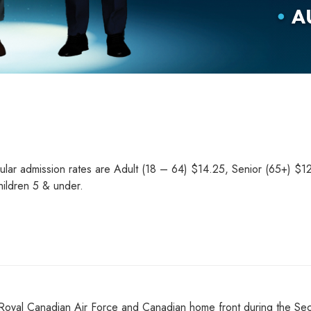
gular admission rates are Adult (18 – 64) $14.25, Senior (65+) $1
ildren 5 & under.
he Royal Canadian Air Force and Canadian home front during the S